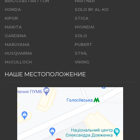
BRIGGS&STRATTON
PARTNER
HONDA
SOLO BY AL-KO
KIPOR
STIGA
MAKITA
HYUNDAI
GARDENA
SOLO
MARUYAMA
PUBERT
HUSQVARNA
STIHL
McCULLOCH
VIKING
НАШЕ МЕСТОПОЛОЖЕНИЕ