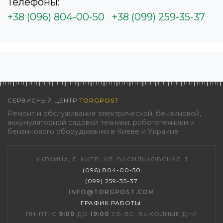
Телефоны:
+38 (096) 804-00-50
+38 (099) 259-35-37
СЕРВИСНЫЙ ЦЕНТР
TORGPOST
Ремонт и обслуживание электрической, бензиновой,
аккумуляторной садовой техники, робототехники и
бензинового оборудования в Киеве и Украине
УКРАИНА, Г. КИЕВ, УЛ. ВАСИЛЬКОВСКАЯ, 1
(096) 804-00-50
(099) 259-35-37
INFO@TORGPOST.COM
ГРАФИК РАБОТЫ
:
ПН-ПТ: С
9:00
ДО
19:00
СБ-ВС: ВЫХОДНЫЕ ДНИ