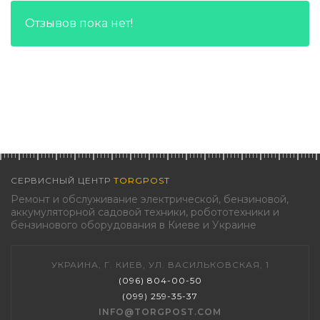
Отзывов пока нет!
СЕРВИСНЫЙ ЦЕНТР
TORGPOST
Ремонт и обслуживание электрической, бензиновой,
аккумуляторной садовой техники, робототехники и
бензинового оборудования в Киеве и Украине
УКРАИНА, Г. КИЕВ, УЛ. ВАСИЛЬКОВСКАЯ, 1
(096) 804-00-50
(099) 259-35-37
INFO@TORGPOST.COM