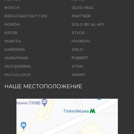
BOSCH
OLEO-MAC
BRIGGS&STRATTON
PARTNER
HONDA
SOLO BY AL-KO
KIPOR
STIGA
MAKITA
HYUNDAI
GARDENA
SOLO
MARUYAMA
PUBERT
HUSQVARNA
STIHL
McCULLOCH
VIKING
НАШЕ МЕСТОПОЛОЖЕНИЕ