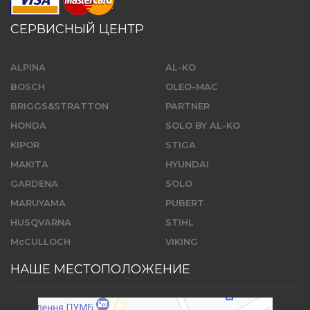
СЕРВИСНЫЙ ЦЕНТР
ALPINA
AL-KO
BOSCH
OLEO-MAC
BRIGGS&STRATTON
PARTNER
HONDA
SOLO BY AL-KO
KIPOR
STIGA
MAKITA
HYUNDAI
GARDENA
SOLO
MARUYAMA
PUBERT
HUSQVARNA
STIHL
McCULLOCH
VIKING
НАШЕ МЕСТОПОЛОЖЕНИЕ