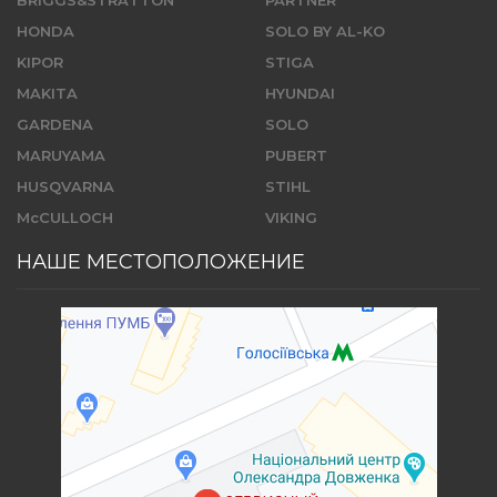
HONDA
SOLO BY AL-KO
KIPOR
STIGA
MAKITA
HYUNDAI
GARDENA
SOLO
MARUYAMA
PUBERT
HUSQVARNA
STIHL
McCULLOCH
VIKING
НАШЕ МЕСТОПОЛОЖЕНИЕ