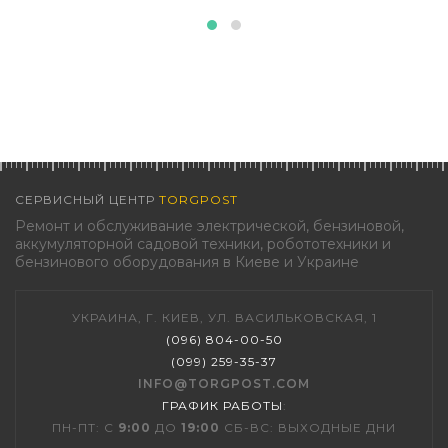
СЕРВИСНЫЙ ЦЕНТР
TORGPOST
Ремонт и обслуживание электрической, бензиновой,
аккумуляторной садовой техники, робототехники и
бензинового оборудования в Киеве и Украине
УКРАИНА, Г. КИЕВ, УЛ. ВАСИЛЬКОВСКАЯ, 1
(096) 804-00-50
(099) 259-35-37
INFO@TORGPOST.COM
ГРАФИК РАБОТЫ
:
ПН-ПТ: С
9:00
ДО
19:00
СБ-ВС: ВЫХОДНЫЕ ДНИ