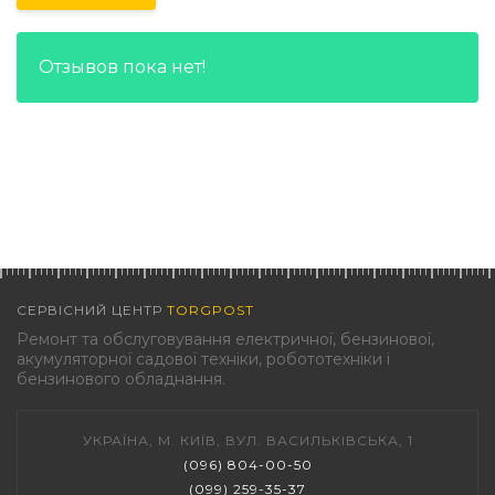
Отзывов пока нет!
СЕРВІСНИЙ ЦЕНТР
TORGPOST
Ремонт та обслуговування електричної, бензинової,
акумуляторної садової техніки, робототехніки і
бензинового обладнання.
УКРАЇНА, М. КИЇВ, ВУЛ. ВАСИЛЬКІВСЬКА, 1
(096) 804-00-50
(099) 259-35-37