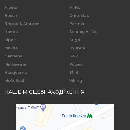
Alpina
Al-Ko
Bosch
Oleo-Mac
Briggs & Stratton
Partner
Honda
Solo by Al-Ko
Kipor
Stiga
Makita
Hyundai
Gardena
Solo
Maruyama
Pubert
Husqvarna
Stihl
McCulloch
Viking
НАШЕ МІСЦЕЗНАХОДЖЕННЯ