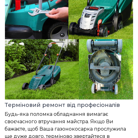
Терміновий ремонт від професіоналів
Будь-яка поломка обладнання вимагає
своєчасного втручання майстра. Якщо Ви
бажаєте, щоб Ваша газонокосарка прослужила
ще дуже довго, терміново звертайтеся в