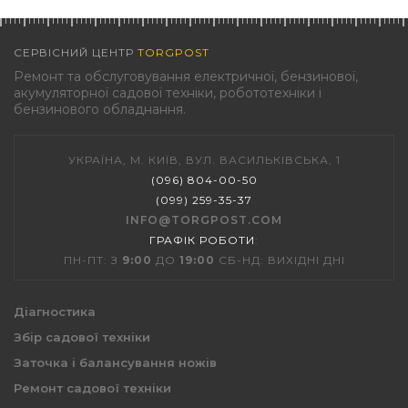
СЕРВІСНИЙ ЦЕНТР
TORGPOST
Ремонт та обслуговування електричної, бензинової,
акумуляторної садової техніки, робототехніки і
бензинового обладнання.
УКРАЇНА, М. КИЇВ, ВУЛ. ВАСИЛЬКІВСЬКА, 1
(096) 804-00-50
(099) 259-35-37
INFO@TORGPOST.COM
ГРАФІК РОБОТИ
:
ПН-ПТ: З
9:00
ДО
19:00
СБ-НД: ВИХІДНІ ДНІ
Діагностика
Збір садової техніки
Заточка і балансування ножів
Ремонт садової техніки