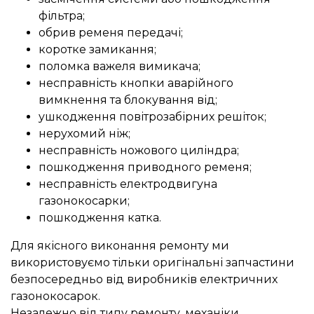
фільтра;
обрив ременя передачі;
коротке замикання;
поломка важеля вимикача;
несправність кнопки аварійного
вимкнення та блокування від;
ушкодження повітрозабірних решіток;
нерухомий ніж;
несправність ножового циліндра;
пошкодження приводного ременя;
несправність електродвигуна
газонокосарки;
пошкодження катка.
Для якісного виконання ремонту ми
використовуємо тільки оригінальні запчастини
безпосередньо від виробників електричних
газонокосарок.
Незалежно від типу ремонту, механіки