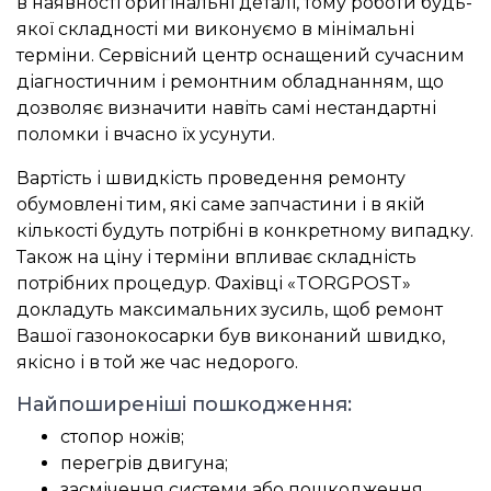
в наявності оригінальні деталі, тому роботи будь-
якої складності ми виконуємо в мінімальні
терміни. Сервісний центр оснащений сучасним
діагностичним і ремонтним обладнанням, що
дозволяє визначити навіть самі нестандартні
поломки і вчасно їх усунути.
Вартість і швидкість проведення ремонту
обумовлені тим, які саме запчастини і в якій
кількості будуть потрібні в конкретному випадку.
Також на ціну і терміни впливає складність
потрібних процедур. Фахівці «TORGPOST»
докладуть максимальних зусиль, щоб ремонт
Вашої газонокосарки був виконаний швидко,
якісно і в той же час недорого.
Найпоширеніші пошкодження:
стопор ножів;
перегрів двигуна;
засмічення системи або пошкодження