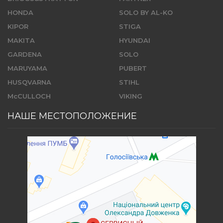
HONDA
SOLO BY AL-KO
KIPOR
STIGA
MAKITA
HYUNDAI
GARDENA
SOLO
MARUYAMA
PUBERT
HUSQVARNA
STIHL
McCULLOCH
VIKING
НАШЕ МЕСТОПОЛОЖЕНИЕ