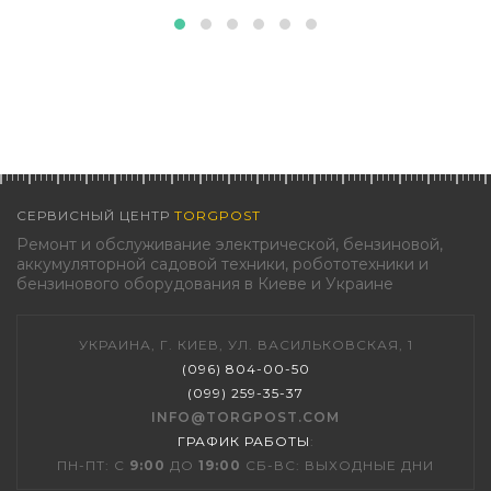
СЕРВИСНЫЙ ЦЕНТР
TORGPOST
Ремонт и обслуживание электрической, бензиновой,
аккумуляторной садовой техники, робототехники и
бензинового оборудования в Киеве и Украине
УКРАИНА, Г. КИЕВ, УЛ. ВАСИЛЬКОВСКАЯ, 1
(096) 804-00-50
(099) 259-35-37
INFO@TORGPOST.COM
ГРАФИК РАБОТЫ
:
ПН-ПТ: С
9:00
ДО
19:00
СБ-ВС: ВЫХОДНЫЕ ДНИ