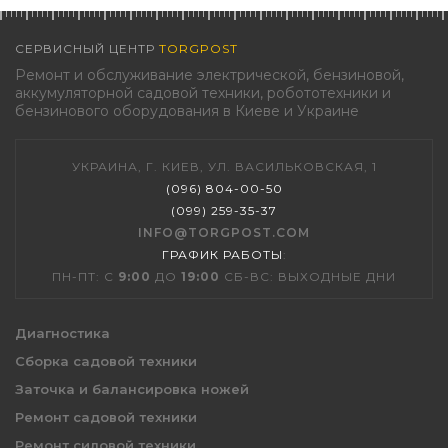
СЕРВИСНЫЙ ЦЕНТР
TORGPOST
Ремонт и обслуживание электрической, бензиновой,
аккумуляторной садовой техники, робототехники и
бензинового оборудования в Киеве и Украине
УКРАИНА, Г. КИЕВ, УЛ. ВАСИЛЬКОВСКАЯ, 1
(096) 804-00-50
(099) 259-35-37
INFO@TORGPOST.COM
ГРАФИК РАБОТЫ
:
ПН-ПТ: С
9:00
ДО
19:00
СБ-ВС: ВЫХОДНЫЕ ДНИ
Диагностика
Сборка садовой техники
Заточка и балансировка ножей
Ремонт садовой техники
Ремонт силовой техники