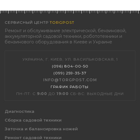
СЕРВИСНЫЙ ЦЕНТР
TORGPOST
Ремонт и обслуживание электрической, бензиновой,
аккумуляторной садовой техники, робототехники и
бензинового оборудования в Киеве и Украине
УКРАИНА, Г. КИЕВ, УЛ. ВАСИЛЬКОВСКАЯ, 1
(096) 804-00-50
(099) 259-35-37
INFO@TORGPOST.COM
ГРАФИК РАБОТЫ
:
ПН-ПТ: С
9:00
ДО
19:00
СБ-ВС: ВЫХОДНЫЕ ДНИ
Диагностика
Сборка садовой техники
Заточка и балансировка ножей
Ремонт садовой техники