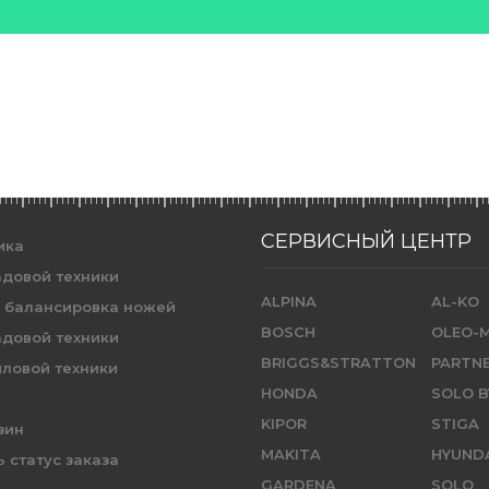
СЕРВИСНЫЙ ЦЕНТР
ика
адовой техники
ALPINA
AL-KO
и балансировка ножей
BOSCH
OLEO-
адовой техники
BRIGGS&STRATTON
PARTN
иловой техники
HONDA
SOLO B
KIPOR
STIGA
зин
MAKITA
HYUND
 статус заказа
GARDENA
SOLO