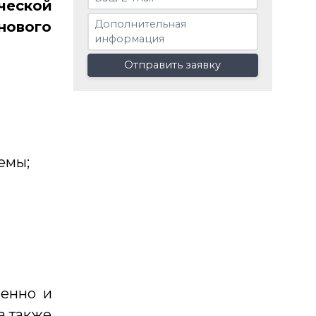
еской
нового
Отправить заявку
емы;
венно и
а также