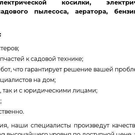
ектрической косилки, электрич
садового пылесоса, аератора, бензи
:
теров;
пчастей к садовой технике;
от, что гарантирует решение вашей пробл
циалистов на дом;
 так и с юридическими лицами;
;
ственно.
я, наши специалисты произведут качест
ng высочайшего уровня по доступной цене, 