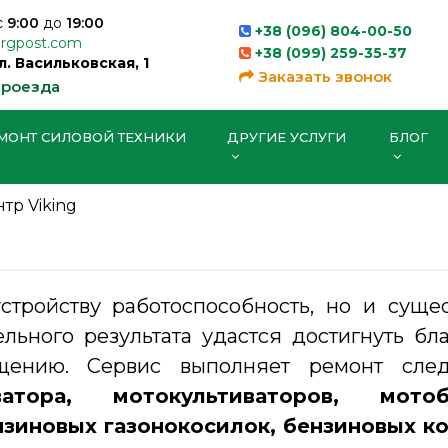
с
9:00
до
19:00
+38 (096) 804-00-50
orgpost.com
+38 (099) 259-35-37
ул. Васильковская, 1
Заказать звонок
проезда
МОНТ СИЛОВОЙ ТЕХНИКИ
ДРУГИЕ УСЛУГИ
БЛОГ
тр Viking
стройству работоспособность, но и суще
льного результата удастся достигнуть бл
ащению. Сервис выполняет ремонт сле
атора, мотокультиваторов, мотоб
нзиновых газонокосилок, бензиновых ко