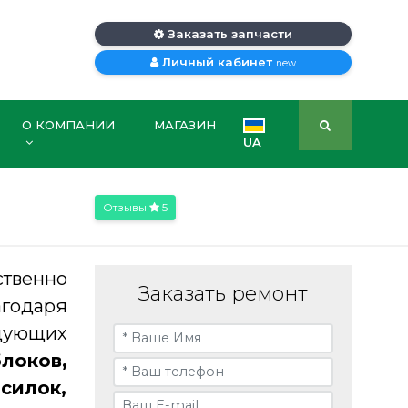
Заказать запчасти
Личный кабинет
new
О КОМПАНИИ
МАГАЗИН
UA
Отзывы
5
ственно
Заказать ремонт
агодаря
дующих
локов,
силок,