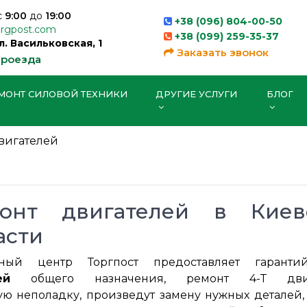
с
9:00
до
19:00
+38 (096) 804-00-50
orgpost.com
+38 (099) 259-35-37
ул. Васильковская, 1
Заказать звонок
проезда
МОНТ СИЛОВОЙ ТЕХНИКИ
ДРУГИЕ УСЛУГИ
БЛОГ
вигателей
онт двигателей в Кие
асти
сный центр Торгпост предоставляет гарант
ей
общего назначения, ремонт 4-Т двига
ю неполадку, произведут замену нужных деталей,