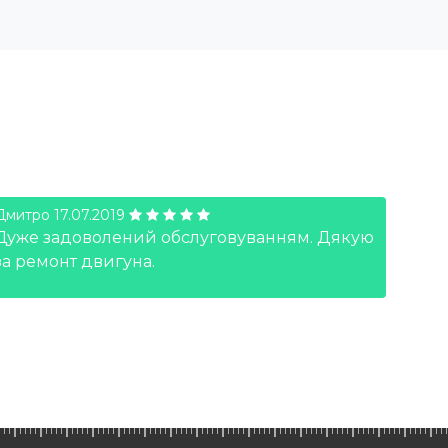
Дмитро
17.07.2019
Стани
Дуже задоволений обслуговуванням. Дякую
Каче
за ремонт двигуна.
все 