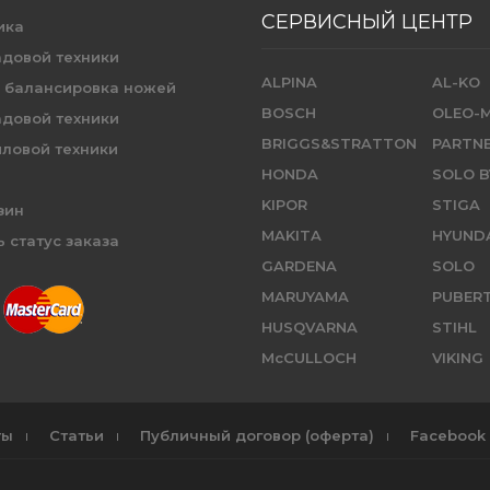
СЕРВИСНЫЙ ЦЕНТР
ика
адовой техники
ALPINA
AL-KO
и балансировка ножей
BOSCH
OLEO-
адовой техники
BRIGGS&STRATTON
PARTN
иловой техники
HONDA
SOLO B
KIPOR
STIGA
зин
MAKITA
HYUND
 статус заказа
GARDENA
SOLO
MARUYAMA
PUBER
HUSQVARNA
STIHL
McCULLOCH
VIKING
ты
Статьи
Публичный договор (оферта)
Facebook