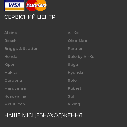
СЕРВІСНИЙ ЦЕНТР
Alpina
Al-Ko
Bosch
Oleo-Mac
Briggs & Stratton
Partner
Honda
Solo by Al-Ko
Kipor
Stiga
Makita
Hyundai
Gardena
Solo
Maruyama
Pubert
Husqvarna
Stihl
McCulloch
Viking
НАШЕ МІСЦЕЗНАХОДЖЕННЯ