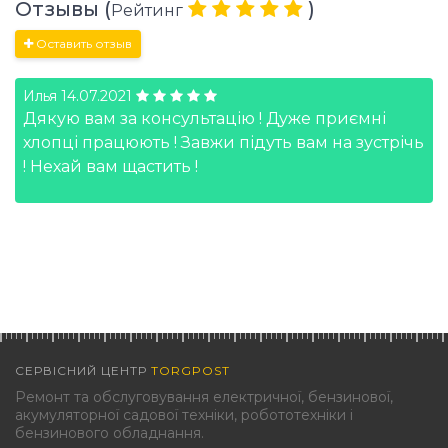
Отзывы (
)
Рейтинг
Оставить отзыв
Илья
14.07.2021
Дякую вам за консультацію ! Дуже приємні
хлопці працюють ! Завжи підуть вам на зустрічь
! Нехай вам щастить !
СЕРВІСНИЙ ЦЕНТР
TORGPOST
Ремонт та обслуговування електричної, бензинової,
акумуляторної садової техніки, робототехніки і
бензинового обладнання.