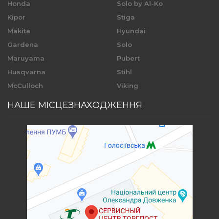
Honda
Solo by Al-Ko
Kipor
Stiga
Makita
Hyundai
Gardena
Solo
Maruyama
Pubert
Husqvarna
Stihl
McCulloch
Viking
НАШЕ МІСЦЕЗНАХОДЖЕННЯ