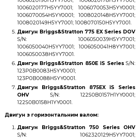
1006020190H5YY7001; 1006020178H5YY7001;
1006020177H5YY7001; 1006070053H5YY0001;
1006070054H5YY0001; 1008020148H5YY7001;
1008020149H5YY7001; 1008070150H5YY7001.
Двигун Briggs&Stratton 775 EX Series DOV
S/N: 1006050039H5YY7001;
1006050040H5YY7001; 1006050041H8YY7001;
1006050038H5YY7001.
Двигун Briggs&Stratton 850E iS Series
S/N:
123P0B0083H5YY0001;
123P0B0088H5YY0001.
Двигун Briggs&Stratton 875EX iS Series
OHV
S/N: 122S0B0157H1YY0001;
122S0B0158H1YY0001.
Двигун з горизонтальним валом:
Двигун Briggs&Stratton 750 Series OHV
S/N: 1062320129H5YY7001;