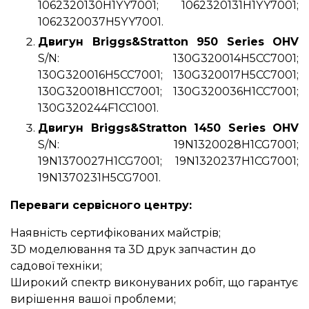
1062320130H1YY7001; 1062320131H1YY7001;
1062320037H5YY7001.
Двигун Briggs&Stratton 950 Series OHV
S/N: 130G320014H5CC7001;
130G320016H5CC7001; 130G320017H5CC7001;
130G320018H1CC7001; 130G320036H1CC7001;
130G320244F1CC1001.
Двигун Briggs&Stratton 1450 Series OHV
S/N: 19N1320028H1CG7001;
19N1370027H1CG7001; 19N1320237H1CG7001;
19N1370231H5CG7001.
Переваги сервісного центру:
Наявність сертифікованих майстрів;
3D моделювання та 3D друк запчастин до
садової техніки;
Широкий спектр виконуваних робіт, що гарантує
вирішення вашої проблеми;