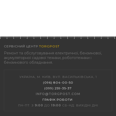
СЕРВІСНИЙ ЦЕНТР
TORGPOST
Ремонт та обслуговування електричної, бензинової,
акумуляторної садової техніки, робототехніки і
бензинового обладнання.
УКРАЇНА, М. КИЇВ, ВУЛ. ВАСИЛЬКІВСЬКА, 1
(096) 804-00-50
(099) 259-35-37
INFO@TORGPOST.COM
ГРАФІК РОБОТИ
:
ПН-ПТ: З
9:00
ДО
19:00
СБ-НД: ВИХІДНІ ДНІ