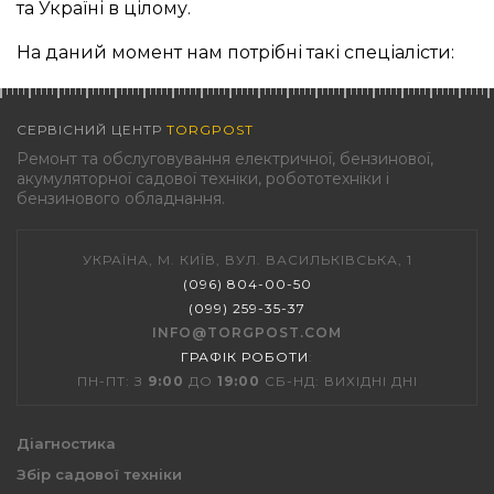
та Україні в цілому.
На даний момент нам потрібні такі спеціалісти:
СЕРВІСНИЙ ЦЕНТР
TORGPOST
Ремонт та обслуговування електричної, бензинової,
акумуляторної садової техніки, робототехніки і
бензинового обладнання.
УКРАЇНА, М. КИЇВ, ВУЛ. ВАСИЛЬКІВСЬКА, 1
(096) 804-00-50
(099) 259-35-37
INFO@TORGPOST.COM
ГРАФІК РОБОТИ
:
ПН-ПТ: З
9:00
ДО
19:00
СБ-НД: ВИХІДНІ ДНІ
Діагностика
Збір садової техніки