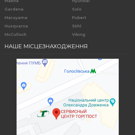
Makita
Hyundai
Gardena
Solo
Maruyama
Pubert
Husqvarna
Stihl
McCulloch
Viking
НАШЕ МІСЦЕЗНАХОДЖЕННЯ