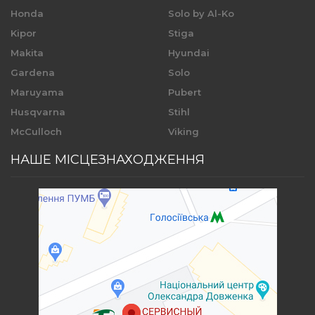
Honda
Solo by Al-Ko
Kipor
Stiga
Makita
Hyundai
Gardena
Solo
Maruyama
Pubert
Husqvarna
Stihl
McCulloch
Viking
НАШЕ МІСЦЕЗНАХОДЖЕННЯ