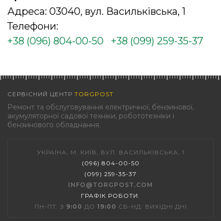
Адреса: 03040, вул. Васильківська, 1
Телефони:
+38 (096) 804-00-50
+38 (099) 259-35-37
СЕРВІСНИЙ ЦЕНТР
TORGPOST
Ремонт та обслуговування електричної, бензинової,
акумуляторної садової техніки, робототехніки і
бензинового обладнання.
УКРАЇНА, М. КИЇВ, ВУЛ. ВАСИЛЬКІВСЬКА, 1
(096) 804-00-50
(099) 259-35-37
INFO@TORGPOST.COM
ГРАФІК РОБОТИ
:
ПН-ПТ: З
9:00
ДО
19:00
СБ-НД: ВИХІДНІ ДНІ