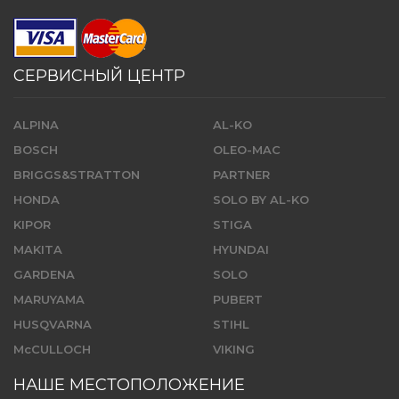
СЕРВИСНЫЙ ЦЕНТР
ALPINA
AL-KO
BOSCH
OLEO-MAC
BRIGGS&STRATTON
PARTNER
HONDA
SOLO BY AL-KO
KIPOR
STIGA
MAKITA
HYUNDAI
GARDENA
SOLO
MARUYAMA
PUBERT
HUSQVARNA
STIHL
McCULLOCH
VIKING
НАШЕ МЕСТОПОЛОЖЕНИЕ