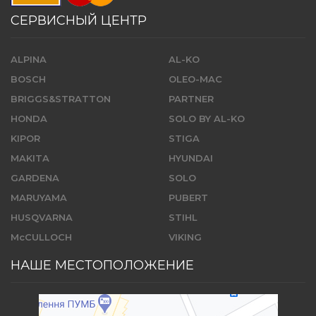
СЕРВИСНЫЙ ЦЕНТР
ALPINA
AL-KO
BOSCH
OLEO-MAC
BRIGGS&STRATTON
PARTNER
HONDA
SOLO BY AL-KO
KIPOR
STIGA
MAKITA
HYUNDAI
GARDENA
SOLO
MARUYAMA
PUBERT
HUSQVARNA
STIHL
McCULLOCH
VIKING
НАШЕ МЕСТОПОЛОЖЕНИЕ