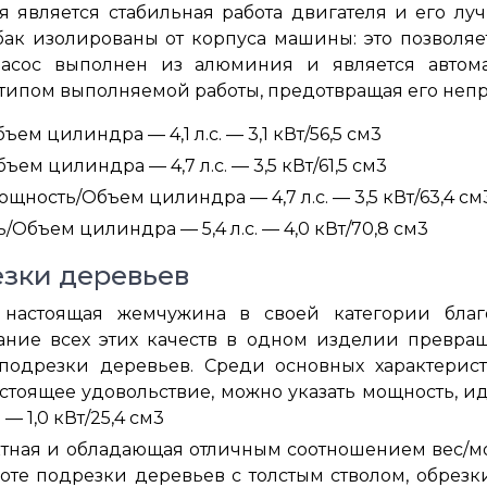
я является стабильная работа двигателя и его лу
бак изолированы от корпуса машины: это позволя
асос выполнен из алюминия и является автома
с типом выполняемой работы, предотвращая его не
м цилиндра — 4,1 л.с. — 3,1 кВт/56,5 см3
м цилиндра — 4,7 л.с. — 3,5 кВт/61,5 см3
щность/Объем цилиндра — 4,7 л.с. — 3,5 кВт/63,4 см
Объем цилиндра — 5,4 л.с. — 4,0 кВт/70,8 см3
езки деревьев
настоящая жемчужина в своей категории благо
тание всех этих качеств в одном изделии превр
подрезки деревьев. Среди основных характерис
астоящее удовольствие, можно указать мощность, 
 — 1,0 кВт/25,4 см3
ная и обладающая отличным соотношением вес/мо
те подрезки деревьев с толстым стволом, обрезки