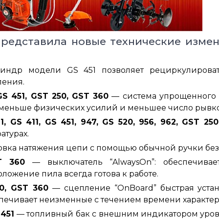
представила новые технические изме
ндр модели GS 451 позволяет рециркулироват
ления.
GS 451, GST 250, GST 360
— система упрощенного п
о меньше физических усилий и меньшее число рывко
 GS 411, GS 451, 947, GS 520, 956, 962, GST 25
атурах.
вка натяжения цепи с помощью обычной ручки без
T 360
— выключатель “AlwaysOn”: обеспечивае
ложение пила всегда готова к работе.
0, GST 360
— сцепление “OnBoard” быстрая устан
спечивает неизменные с течением времени характер
 451
— топливный бак с внешним индикатором уровн