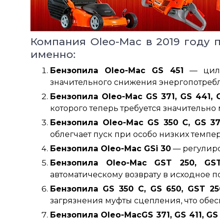
Компания Oleo-Mac в 2019 году 
именно:
Бензопила Oleo-Mac GS 451
— цили
значительного снижения энергопотреб
Бензопила Oleo-Mac GS
371, GS 441, 
которого теперь требуется значительн
Бензопила Oleo-Mac GS 350 C, GS 371,
облегчает пуск при особо низких темпер
Бензопила Oleo-Mac GSi 30
— регулиро
Бензопила Oleo-Mac GST 250, GS
автоматическому возврату в исходное по
Бензопила GS 350 C, GS 650, GST 25
загрязнения муфты сцепления, что обе
Бензопила Oleo-MacGS 371, GS 411, GS