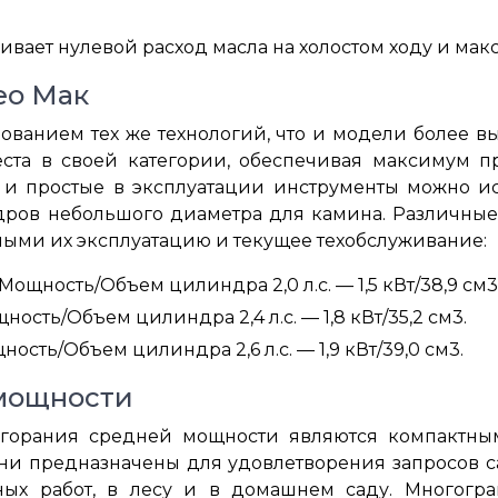
ает нулевой расход масла на холостом ходу и мак
ео Мак
ванием тех же технологий, что и модели более в
ста в своей категории, обеспечивая максимум 
е и простые в эксплуатации инструменты можно ис
дров небольшого диаметра для камина. Различные
ными их эксплуатацию и текущее техобслуживание:
Мощность/Объем цилиндра 2,0 л.с. — 1,5 кВт/38,9 см3
ость/Объем цилиндра 2,4 л.с. — 1,8 кВт/35,2 см3.
ость/Объем цилиндра 2,6 л.с. — 1,9 кВт/39,0 см3.
 мощности
сгорания средней мощности являются компактным
ни предназначены для удовлетворения запросов с
нных работ, в лесу и в домашнем саду. Многогр