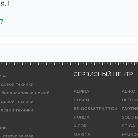
я, 1
37
СЕРВИСНЫЙ ЦЕНТР
ика
адовой техники
ALPINA
AL-KO
и балансировка ножей
BOSCH
OLEO-
адовой техники
BRIGGS&STRATTON
PARTN
иловой техники
HONDA
SOLO B
KIPOR
STIGA
зин
MAKITA
HYUND
 статус заказа