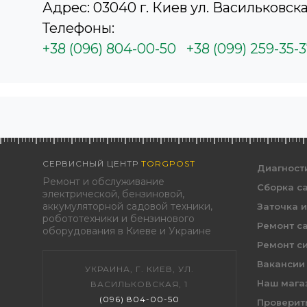
Адрес: 03040 г. Киев ул. Васильковска
Телефоны:
+38 (096) 804-00-50
+38 (099) 259-35-
СЕРВИСНЫЙ ЦЕНТР
TORGPOST
Диагност
Ремонт и обслуживание
Сборка с
электрической, бензиновой,
аккумуляторной садовой техники,
Заточка 
робототехники и бензинового
Ремонт с
оборудования в Киеве и Украине
Ремонт с
Вакансии
УКРАИНА, Г. КИЕВ, УЛ.
Наш мага
ВАСИЛЬКОВСКАЯ, 1
(096) 804-00-50
Проверить