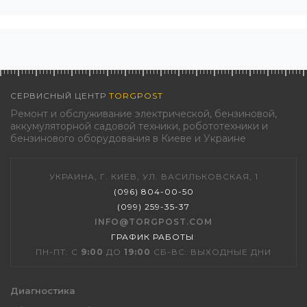
СЕРВИСНЫЙ ЦЕНТР
TORGPOST
Ремонт и обслуживание электрической, бензиновой,
аккумуляторной садовой техники, робототехники и
бензинового оборудования в Киеве и Украине
УКРАИНА, Г. КИЕВ, УЛ. ВАСИЛЬКОВСКАЯ, 1
(096) 804-00-50
(099) 259-35-37
INFO@TORGPOST.COM
ГРАФИК РАБОТЫ
:
ПН-ПТ: С
9:00
ДО
19:00
СБ-ВС: ВЫХОДНЫЕ ДНИ
Диагностика