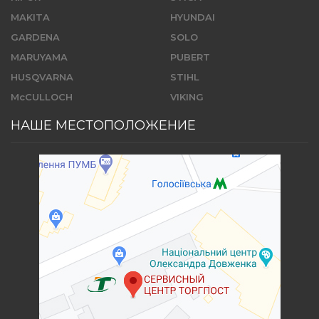
MAKITA
HYUNDAI
GARDENA
SOLO
MARUYAMA
PUBERT
HUSQVARNA
STIHL
McCULLOCH
VIKING
НАШЕ МЕСТОПОЛОЖЕНИЕ