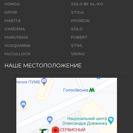
HONDA
SOLO BY AL-KO
KIPOR
STIGA
MAKITA
HYUNDAI
GARDENA
SOLO
MARUYAMA
PUBERT
HUSQVARNA
STIHL
McCULLOCH
VIKING
НАШЕ МЕСТОПОЛОЖЕНИЕ