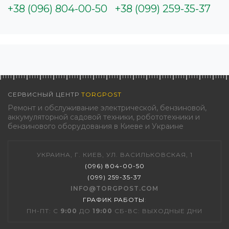
+38 (096) 804-00-50
+38 (099) 259-35-37
СЕРВИСНЫЙ ЦЕНТР
TORGPOST
Ремонт и обслуживание электрической, бензиновой,
аккумуляторной садовой техники, робототехники и
бензинового оборудования в Киеве и Украине
УКРАИНА, Г. КИЕВ, УЛ. ВАСИЛЬКОВСКАЯ, 1
(096) 804-00-50
(099) 259-35-37
INFO@TORGPOST.COM
ГРАФИК РАБОТЫ
:
ПН-ПТ: С
9:00
ДО
19:00
СБ-ВС: ВЫХОДНЫЕ ДНИ