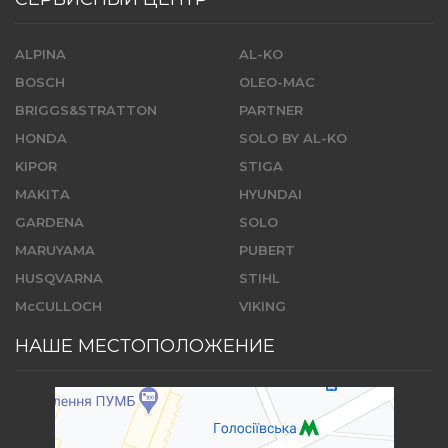
ALPINA
AL-KO
BOSCH
OLEO-MAC
BRIGGS&STRATTON
PARTNER
HONDA
SOLO BY AL-KO
KIPOR
STIGA
MAKITA
HYUNDAI
GARDENA
SOLO
MARUYAMA
PUBERT
HUSQVARNA
STIHL
McCULLOCH
VIKING
НАШЕ МЕСТОПОЛОЖЕНИЕ