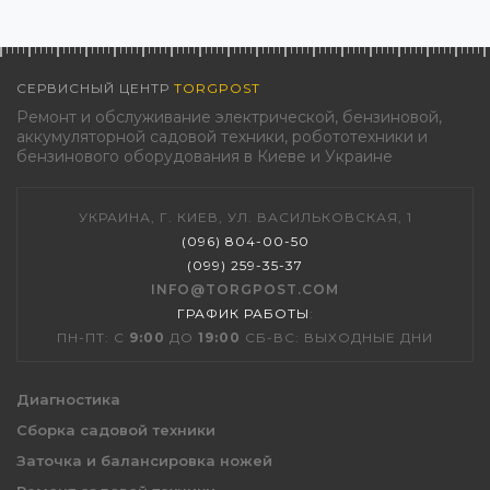
СЕРВИСНЫЙ ЦЕНТР
TORGPOST
Ремонт и обслуживание электрической, бензиновой,
аккумуляторной садовой техники, робототехники и
бензинового оборудования в Киеве и Украине
УКРАИНА, Г. КИЕВ, УЛ. ВАСИЛЬКОВСКАЯ, 1
(096) 804-00-50
(099) 259-35-37
INFO@TORGPOST.COM
ГРАФИК РАБОТЫ
:
ПН-ПТ: С
9:00
ДО
19:00
СБ-ВС: ВЫХОДНЫЕ ДНИ
Диагностика
Сборка садовой техники
Заточка и балансировка ножей