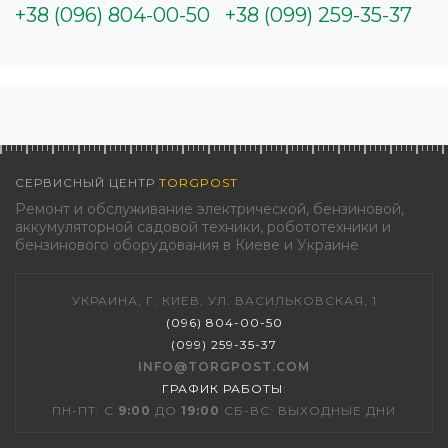
+38 (096) 804-00-50
+38 (099) 259-35-37
СЕРВИСНЫЙ ЦЕНТР
TORGPOST
Ремонт и обслуживание электрической, бензиновой,
аккумуляторной садовой техники, робототехники и
бензинового оборудования в Киеве и Украине
УКРАИНА, Г. КИЕВ, УЛ. ВАСИЛЬКОВСКАЯ, 1
(096) 804-00-50
(099) 259-35-37
INFO@TORGPOST.COM
ГРАФИК РАБОТЫ
:
ПН-ПТ: С
9:00
ДО
19:00
СБ-ВС: ВЫХОДНЫЕ ДНИ