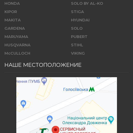
HONDA
SOLO BY AL-KO
KIPOR
STIGA
MAKITA
HYUNDAI
GARDENA
SOLO
MARUYAMA
PUBERT
HUSQVARNA
STIHL
McCULLOCH
VIKING
НАШЕ МЕСТОПОЛОЖЕНИЕ