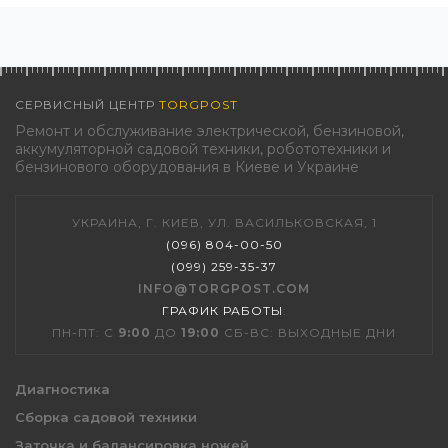
СЕРВИСНЫЙ ЦЕНТР
TORGPOST
Ремонт и обслуживание электрической, бензиновой,
аккумуляторной садовой техники, робототехники и
бензинового оборудования в Киеве и Украине
УКРАИНА, Г. КИЕВ, УЛ. ВАСИЛЬКОВСКАЯ, 1
(096) 804-00-50
(099) 259-35-37
INFO@TORGPOST.COM
ГРАФИК РАБОТЫ
:
ПН-ПТ: С
9:00
ДО
19:00
СБ-ВС: ВЫХОДНЫЕ ДНИ
Диагностика
Сборка садовой техники
Заточка и балансировка ножей