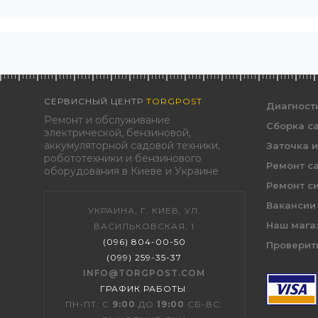
СЕРВИСНЫЙ ЦЕНТР
TORGPOST
Диагност
Ремонт и обслуживание
Сборка с
электрической, бензиновой,
аккумуляторной садовой техники,
Заточка 
робототехники и бензинового
Ремонт с
оборудования в Киеве и Украине
Ремонт с
Вакансии
УКРАИНА, Г. КИЕВ, УЛ.
Наш мага
ВАСИЛЬКОВСКАЯ, 1
(096) 804-00-50
Проверить
(099) 259-35-37
INFO@TORGPOST.COM
ГРАФИК РАБОТЫ
:
ПН-ПТ: С
9:00
ДО
19:00
СБ-ВС: