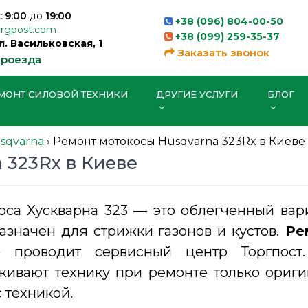
с
9:00
до
19:00
+38 (096) 804-00-50
orgpost.com
+38 (099) 259-35-37
ул. Васильковская, 1
Заказать звонок
проезда
МОНТ СИЛОВОЙ ТЕХНИКИ
ДРУГИЕ УСЛУГИ
БЛОГ
sqvarna
›
Ремонт мотокосы Husqvarna 323Rx в Киеве
 323Rx в Киеве
оса Хускварна 323 — это облегченный вар
азначен для стрижки газонов и кустов.
Рем
е
проводит сервисный центр Торгпост.
живают технику при ремонте только ориги
 техникой.