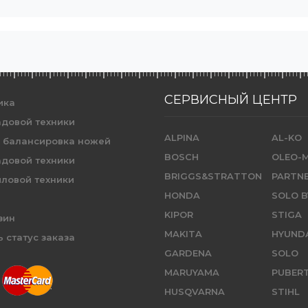
СЕРВИСНЫЙ ЦЕНТР
ика
адовой техники
ALPINA
AL-KO
и балансировка ножей
BOSCH
OLEO-
адовой техники
BRIGGS&STRATTON
PARTN
иловой техники
HONDA
SOLO B
KIPOR
STIGA
зин
MAKITA
HYUND
 статус заказа
GARDENA
SOLO
MARUYAMA
PUBER
HUSQVARNA
STIHL