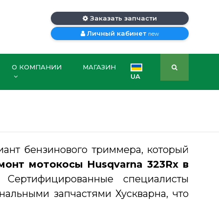
Заказать запчасти
Личный кабинет
new
О КОМПАНИИ
МАГАЗИН
UA
иант бензинового триммера, который
онт мотокосы Husqvarna 323Rx в
 Сертифицированные специалисты
нальными запчастями Хускварна, что