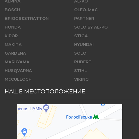
ALPINA
AL-KO
BOSCH
OLEO-MAC
BRIGGS&STRATTON
PARTNER
HONDA
SOLO BY AL-KO
KIPOR
STIGA
MAKITA
HYUNDAI
GARDENA
SOLO
MARUYAMA
PUBERT
HUSQVARNA
STIHL
McCULLOCH
VIKING
НАШЕ МЕСТОПОЛОЖЕНИЕ