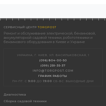
СЕРВИСНЫЙ ЦЕНТР
TORGPOST
Ремонт и обслуживание электрической, бензиновой,
аккумуляторной садовой техники, робототехники и
бензинового оборудования в Киеве и Украине
УКРАИНА, Г. КИЕВ, УЛ. ВАСИЛЬКОВСКАЯ, 1
(096) 804-00-50
(099) 259-35-37
INFO@TORGPOST.COM
ГРАФИК РАБОТЫ
:
ПН-ПТ: С
9:00
ДО
19:00
СБ-ВС: ВЫХОДНЫЕ ДНИ
Диагностика
Сборка садовой техники