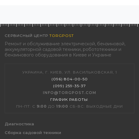
СЕРВИСНЫЙ ЦЕНТР
TORGPOST
Ремонт и обслуживание электрической, бензиновой,
аккумуляторной садовой техники, робототехники и
бензинового оборудования в Киеве и Украине
УКРАИНА, Г. КИЕВ, УЛ. ВАСИЛЬКОВСКАЯ, 1
(096) 804-00-50
(099) 259-35-37
INFO@TORGPOST.COM
ГРАФИК РАБОТЫ
:
ПН-ПТ: С
9:00
ДО
19:00
СБ-ВС: ВЫХОДНЫЕ ДНИ
Диагностика
Сборка садовой техники