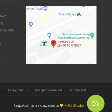
MAC
ER
Y AL-KO
AI
T
Telegram
Telegram канал
Pinterest
Разработка и поддержка
MIG Studio