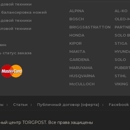
адовой техники
ALPINA
AL-KO
и балансировка ножей
BOSCH
OLEO-
адовой техники
BRIGGS&STRATTON
PARTN
иловой техники
HONDA
SOLO B
KIPOR
STIGA
зин
MAKITA
HYUND
 статус заказа
GARDENA
SOLO
MARUYAMA
PUBER
HUSQVARNA
STIHL
McCULLOCH
VIKING
ты
Статьи
Публичный договор (оферта)
Facebook
сный центр TORGPOST. Все права защищены