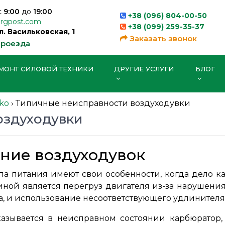
с
9:00
до
19:00
+38 (096) 804-00-50
orgpost.com
+38 (099) 259-35-37
ул. Васильковская, 1
Заказать звонок
проезда
МОНТ СИЛОВОЙ ТЕХНИКИ
ДРУГИЕ УСЛУГИ
БЛОГ
-ko
›
Типичные неисправности воздуходувки
оздуходувки
ние воздуходувок
па питания имеют свои особенности, когда дело ка
ой является перегруз двигателя из-за нарушения 
а, и использование несоответствующего удлинителя 
азывается в неисправном состоянии карбюратор,