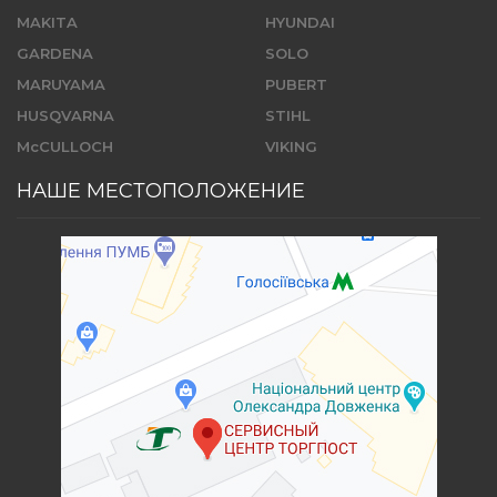
MAKITA
HYUNDAI
GARDENA
SOLO
MARUYAMA
PUBERT
HUSQVARNA
STIHL
McCULLOCH
VIKING
НАШЕ МЕСТОПОЛОЖЕНИЕ