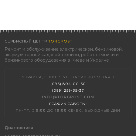
СЕРВИСНЫЙ ЦЕНТР
TORGPOST
Ремонт и обслуживание электрической, бензиновой,
аккумуляторной садовой техники, робототехники и
бензинового оборудования в Киеве и Украине
УКРАИНА, Г. КИЕВ, УЛ. ВАСИЛЬКОВСКАЯ, 1
(096) 804-00-50
(099) 259-35-37
INFO@TORGPOST.COM
ГРАФИК РАБОТЫ
:
ПН-ПТ: С
9:00
ДО
19:00
СБ-ВС: ВЫХОДНЫЕ ДНИ
Диагностика