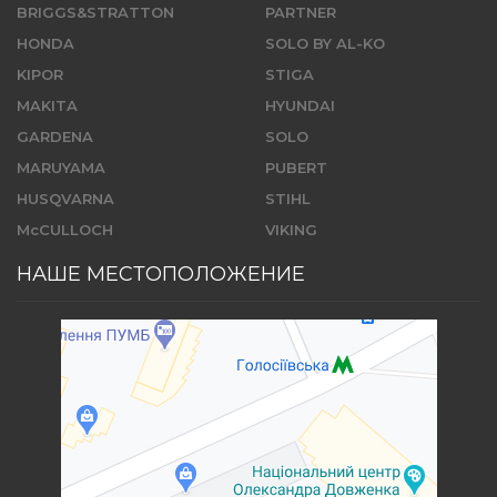
BRIGGS&STRATTON
PARTNER
HONDA
SOLO BY AL-KO
KIPOR
STIGA
MAKITA
HYUNDAI
GARDENA
SOLO
MARUYAMA
PUBERT
HUSQVARNA
STIHL
McCULLOCH
VIKING
НАШЕ МЕСТОПОЛОЖЕНИЕ