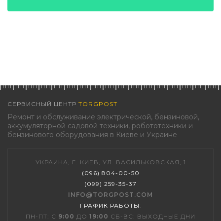
СЕРВИСНЫЙ ЦЕНТР
TORGPOST
Ремонт и обслуживание электрической, бензиновой,
аккумуляторной садовой техники, робототехники и
бензинового оборудования в Киеве и Украине
УКРАИНА, Г. КИЕВ, УЛ. ВАСИЛЬКОВСКАЯ, 1
(096) 804-00-50
(099) 259-35-37
INFO@TORGPOST.COM
ГРАФИК РАБОТЫ
:
ПН-ПТ: С
9:00
ДО
19:00
СБ-ВС: ВЫХОДНЫЕ ДНИ