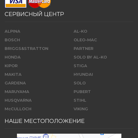
СЕРВИСНЫЙ ЦЕНТР
ALPINA
AL-KO
BOSCH
OLEO-MAC
BRIGGS&STRATTON
PARTNER
HONDA
SOLO BY AL-KO
KIPOR
STIGA
MAKITA
HYUNDAI
GARDENA
SOLO
MARUYAMA
PUBERT
HUSQVARNA
STIHL
McCULLOCH
VIKING
НАШЕ МЕСТОПОЛОЖЕНИЕ