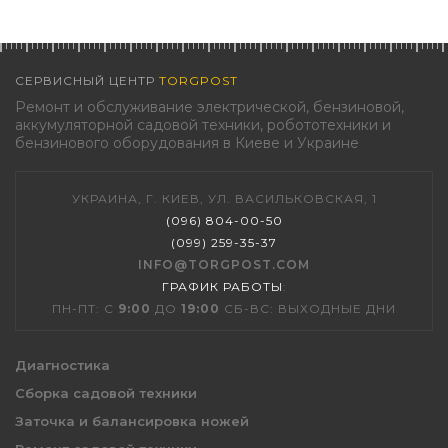
СЕРВИСНЫЙ ЦЕНТР
TORGPOST
Ремонт и обслуживание электрической, бензиновой,
аккумуляторной садовой техники, робототехники и
бензинового оборудования в Киеве и Украине
УКРАИНА, Г. КИЕВ, УЛ. ВАСИЛЬКОВСКАЯ, 1
(096) 804-00-50
(099) 259-35-37
INFO@TORGPOST.COM
ГРАФИК РАБОТЫ
:
ПН-ПТ: С
9:00
ДО
19:00
СБ-ВС: ВЫХОДНЫЕ ДНИ
Диагностика
Сборка садовой техники
Заточка и балансировка ножей