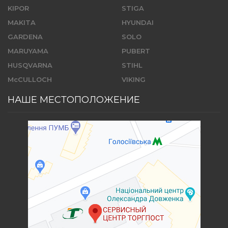
KIPOR
STIGA
MAKITA
HYUNDAI
GARDENA
SOLO
MARUYAMA
PUBERT
HUSQVARNA
STIHL
McCULLOCH
VIKING
НАШЕ МЕСТОПОЛОЖЕНИЕ