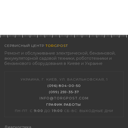
СЕРВИСНЫЙ ЦЕНТР
TORGPOST
Ремонт и обслуживание электрической, бензиновой,
аккумуляторной садовой техники, робототехники и
бензинового оборудования в Киеве и Украине
УКРАИНА, Г. КИЕВ, УЛ. ВАСИЛЬКОВСКАЯ, 1
(096) 804-00-50
(099) 259-35-37
INFO@TORGPOST.COM
ГРАФИК РАБОТЫ
:
ПН-ПТ: С
9:00
ДО
19:00
СБ-ВС: ВЫХОДНЫЕ ДНИ
Диагностика