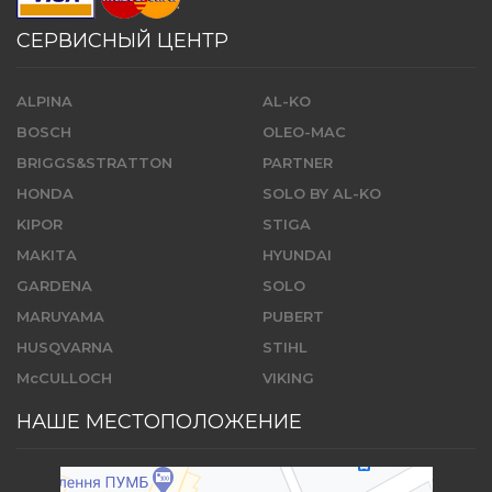
СЕРВИСНЫЙ ЦЕНТР
ALPINA
AL-KO
BOSCH
OLEO-MAC
BRIGGS&STRATTON
PARTNER
HONDA
SOLO BY AL-KO
KIPOR
STIGA
MAKITA
HYUNDAI
GARDENA
SOLO
MARUYAMA
PUBERT
HUSQVARNA
STIHL
McCULLOCH
VIKING
НАШЕ МЕСТОПОЛОЖЕНИЕ