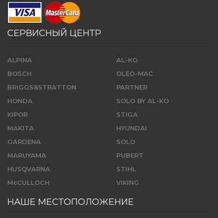
СЕРВИСНЫЙ ЦЕНТР
ALPINA
AL-KO
BOSCH
OLEO-MAC
BRIGGS&STRATTON
PARTNER
HONDA
SOLO BY AL-KO
KIPOR
STIGA
MAKITA
HYUNDAI
GARDENA
SOLO
MARUYAMA
PUBERT
HUSQVARNA
STIHL
McCULLOCH
VIKING
НАШЕ МЕСТОПОЛОЖЕНИЕ