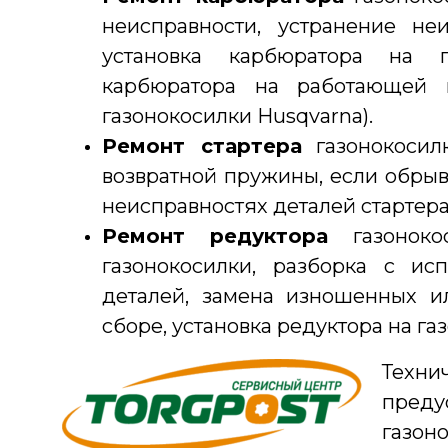
неисправности, устранение не
установка карбюратора на га
карбюратора на работающей г
газонокосилки Husqvarna).
Ремонт стартера
газонокосилк
возвратной пружины, если обрыв
неисправностях деталей стартера
Ремонт редуктора
газоноко
газонокосилки, разборка с ис
деталей, замена изношенных и
сборе, установка редуктора на г
Техн
преду
газоно