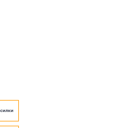
силки