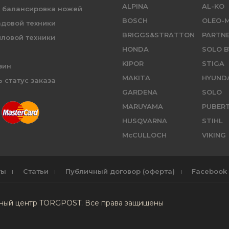
ALPINA
AL-KO
и балансировка ножей
BOSCH
OLEO-
адовой техники
BRIGGS&STRATTON
PARTN
иловой техники
HONDA
SOLO B
KIPOR
STIGA
зин
MAKITA
HYUND
 статус заказа
GARDENA
SOLO
MARUYAMA
PUBER
HUSQVARNA
STIHL
McCULLOCH
VIKING
ты
Статьи
Публичный договор (оферта)
Facebook
сный центр TORGPOST. Все права защищены