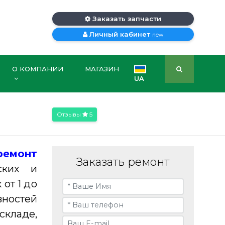
Заказать запчасти
Личный кабинет
new
О КОМПАНИИ
МАГАЗИН
UA
Отзывы
5
ремонт
Заказать ремонт
ских и
от 1 до
вностей
кладе,