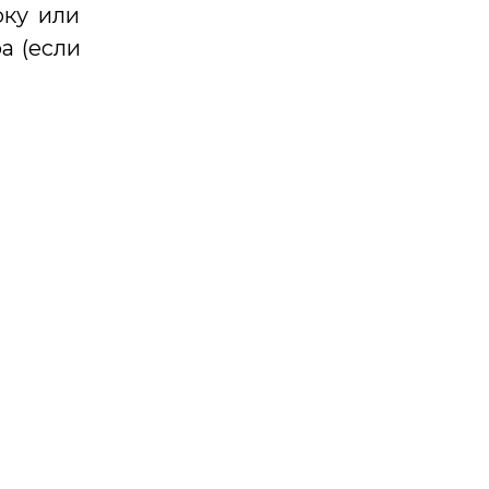
рку или
а (если