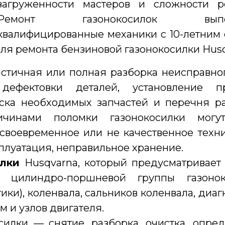
загруженности мастеров и сложности ре
Ремонт газонокосилок выпо
квалифицированные механики с 10-летним
ля ремонта бензиновой газонокосилки Husq
астичная или полная разборка неисправног
дефектовки деталей, установление п
иска необходимых запчастей и перечня р
ичинами поломки газонокосилки могу
 своевременное или не качественное техн
плуатация, неправильное хранение.
илки
Husqvarna, который предусматривает
 цилиндро-поршневой группы газонок
ики), коленвала, сальников коленвала, диаг
м и узлов двигателя.
силки — снятие, разборка, очистка, опре