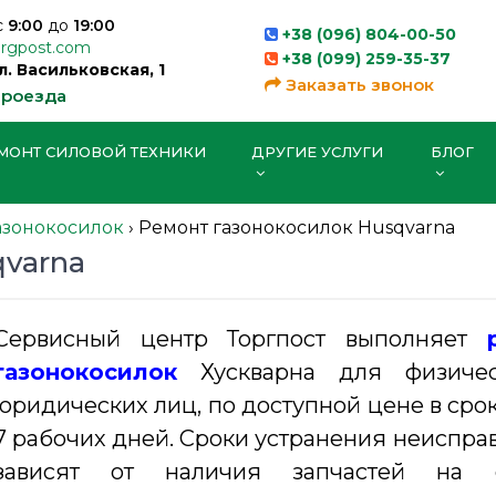
с
9:00
до
19:00
+38 (096) 804-00-50
orgpost.com
+38 (099) 259-35-37
ул. Васильковская, 1
Заказать звонок
проезда
МОНТ СИЛОВОЙ ТЕХНИКИ
ДРУГИЕ УСЛУГИ
БЛОГ
азонокосилок
›
Ремонт газонокосилок Husqvarna
varna
Сервисный центр Торгпост выполняет
газонокосилок
Хускварна для физиче
юридических лиц, по доступной цене в срок 
7 рабочих дней. Сроки устранения неиспра
зависят от наличия запчастей на с