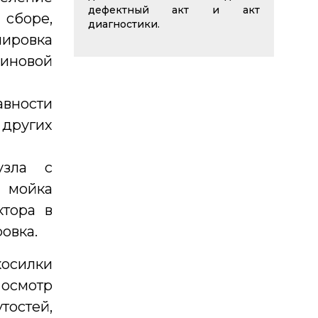
дефектный акт и акт
 сборе,
диагностики.
ировка
иновой
авности
 других
узла с
, мойка
ктора в
овка.
силки
осмотр
тостей,