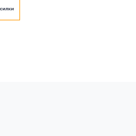
силки