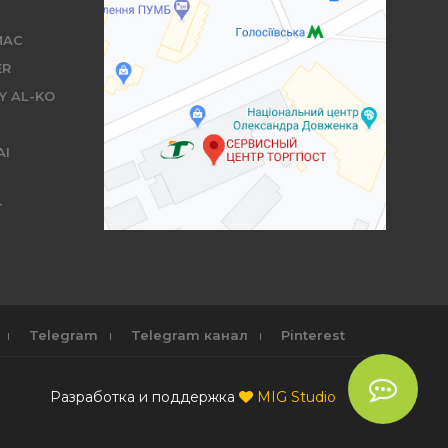
MAC
ER
Y AL-KO
AI
T
Telegram
Telegram канал
Pinterest
Разработка и поддержка
MIG Studio