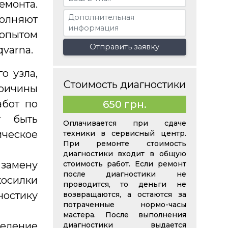
монта.
лняют
 опытом
Отправить заявку
varna.
о узла,
Стоимость диагностики
ричины
абот по
650 грн.
т быть
Оплачивается при сдаче
ическое
техники в сервисный центр.
При ремонте стоимость
диагностики входит в общую
 замену
стоимость работ. Если ремонт
после диагностики не
осилки
проводится, то деньги не
ностику
возвращаются, а остаются за
потраченные нормо-часы
мастера. После выполнения
деление
диагностики выдается