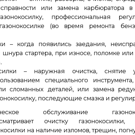
исправности или замена карбюратора в
зонокосилку, профессиональная регул
азонокосилке (во время ремонта бенз
и – когда появились заедания, неиспр
 шнура стартера, при износе, поломке или
.
силки – наружная очистка, снятие 
пользованием специального инструмента
ли сломанных деталей, или замена реду
азонокосилку, последующие смазка и регулир
ическое обслуживание газоноко
сматривает очистку газонокосилки, 
косилки на наличие изломов, трещин, погну