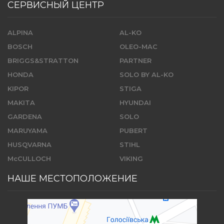
СЕРВИСНЫЙ ЦЕНТР
ALPINA
AL-KO
BOSCH
OLEO-MAC
BRIGGS&STRATTON
PARTNER
HONDA
SOLO BY AL-KO
KIPOR
STIGA
MAKITA
HYUNDAI
GARDENA
SOLO
MARUYAMA
PUBERT
HUSQVARNA
STIHL
McCULLOCH
VIKING
НАШЕ МЕСТОПОЛОЖЕНИЕ