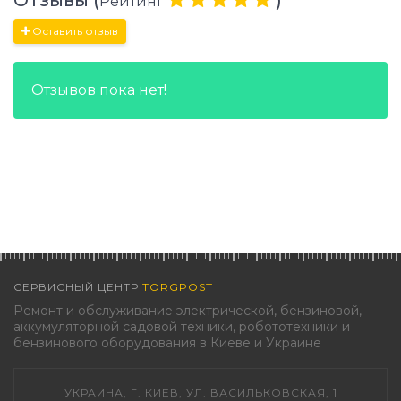
Отзывы (
)
Рейтинг
Оставить отзыв
Отзывов пока нет!
СЕРВИСНЫЙ ЦЕНТР
TORGPOST
Ремонт и обслуживание электрической, бензиновой,
аккумуляторной садовой техники, робототехники и
бензинового оборудования в Киеве и Украине
УКРАИНА, Г. КИЕВ, УЛ. ВАСИЛЬКОВСКАЯ, 1