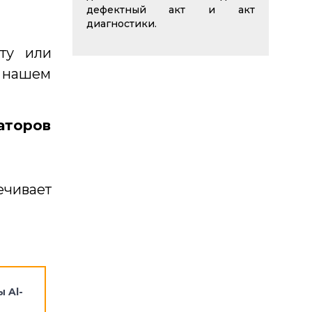
дефектный акт и акт
диагностики.
ту или
в нашем
аторов
ечивает
 Al-