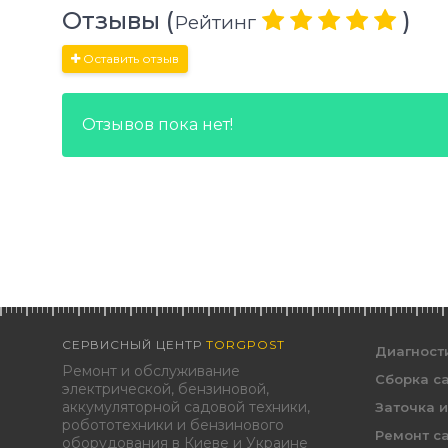
Отзывы (
)
Рейтинг
Оставить отзыв
Отзывов пока нет!
СЕРВИСНЫЙ ЦЕНТР
TORGPOST
Диагност
Ремонт и обслуживание
Сборка с
электрической, бензиновой,
аккумуляторной садовой техники,
Заточка 
робототехники и бензинового
Ремонт с
оборудования в Киеве и Украине