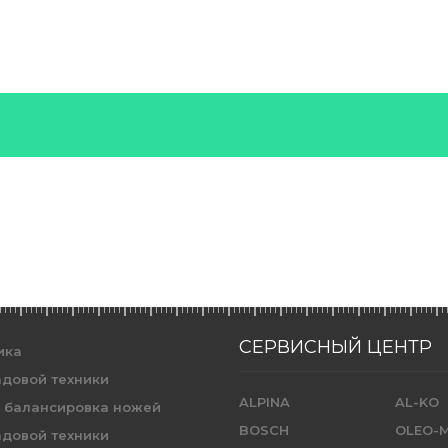
СЕРВИСНЫЙ ЦЕНТР
ика
адовой техники
ALPINA
AL-KO
и балансировка ножей
BOSCH
OLEO-
адовой техники