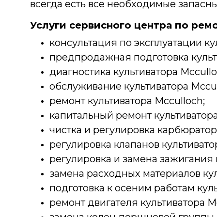
всегда есть все необходимые запасны
У
слуг
и сервисного центра
по ремо
консультация по эксплуатации кул
предпродажная подготовка культи
диагностика культиватора Mccullo
обслуживание культиватора Mccul
ремонт культиватора Mcculloch;
капитальный ремонт культиватора
чистка и регулировка карбюратора
регулировка клапанов культиватор
регулировка и замена зажигания 
замена расходных материалов кул
подготовка к осеним работам куль
ремонт двигателя культиватора Mc
замена колец поршневой группы к