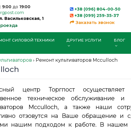
с
9:00
до
19:00
+38 (096) 804-00-50
orgpost.com
+38 (099) 259-35-37
ул. Васильковская, 1
Заказать звонок
проезда
МОНТ СИЛОВОЙ ТЕХНИКИ
ДРУГИЕ УСЛУГИ
БЛОГ
ультиваторов
›
Ремонт культиваторов Mcculloch
lloch
исный центр Торгпост осуществляет 
твенное техническое обслуживание и 
иваторов Mcculloch, а также наши сот
тивно отзовутся на Ваше обращение и 
ными нашим подходом к работе. В нашем