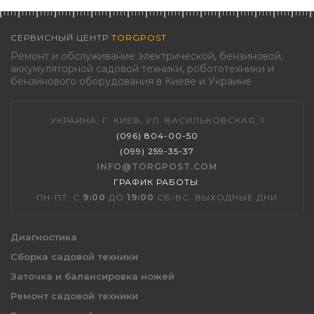
СЕРВИСНЫЙ ЦЕНТР
TORGPOST
Ремонт и обслуживание электрической, бензиновой,
аккумуляторной садовой техники, робототехники и
бензинового оборудования в Киеве и Украине
УКРАИНА, Г. КИЕВ, УЛ. ВАСИЛЬКОВСКАЯ, 1
(096) 804-00-50
(099) 259-35-37
INFO@TORGPOST.COM
ГРАФИК РАБОТЫ
:
ПН-ПТ: С
9:00
ДО
19:00
СБ-ВС: ВЫХОДНЫЕ ДНИ
Диагностика
Сборка садовой техники
Заточка и балансировка ножей
Ремонт садовой техники