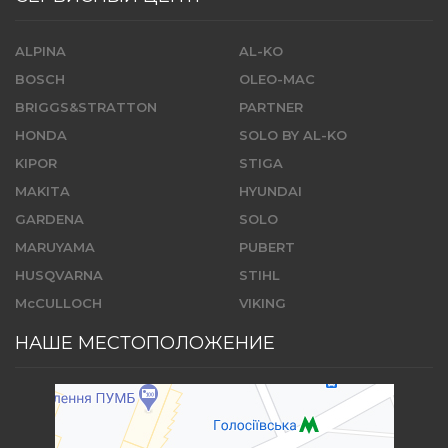
ALPINA
AL-KO
BOSCH
OLEO-MAC
BRIGGS&STRATTON
PARTNER
HONDA
SOLO BY AL-KO
KIPOR
STIGA
MAKITA
HYUNDAI
GARDENA
SOLO
MARUYAMA
PUBERT
HUSQVARNA
STIHL
McCULLOCH
VIKING
НАШЕ МЕСТОПОЛОЖЕНИЕ