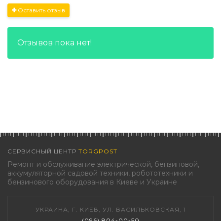
Оставить отзыв
Отзывов пока нет!
СЕРВИСНЫЙ ЦЕНТР
TORGPOST
Ремонт и обслуживание электрической, бензиновой,
аккумуляторной садовой техники, робототехники и
бензинового оборудования в Киеве и Украине
УКРАИНА, Г. КИЕВ, УЛ. ВАСИЛЬКОВСКАЯ, 1
(096) 804-00-50