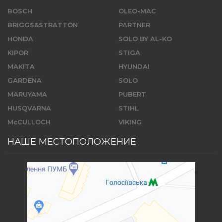
BOSCH
OLEO-MAC
BRIGGS&STRATTON
PARTNER
HONDA
SOLO BY AL-KO
KIPOR
STIGA
MAKITA
HYUNDAI
GARDENA
SOLO
MARUYAMA
PUBERT
HUSQVARNA
STIHL
McCULLOCH
VIKING
НАШЕ МЕСТОПОЛОЖЕНИЕ