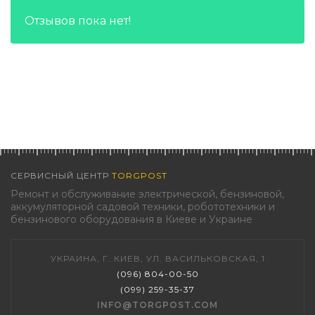
Отзывов пока нет!
СЕРВИСНЫЙ ЦЕНТР
TORGPOST
Ремонт и обслуживание электрической, бензиновой,
аккумуляторной садовой техники, робототехники и
бензинового оборудования в Киеве и Украине
УКРАИНА, Г. КИЕВ, УЛ. ВАСИЛЬКОВСКАЯ, 1
(096) 804-00-50
(099) 259-35-37
INFO@TORGPOST.COM