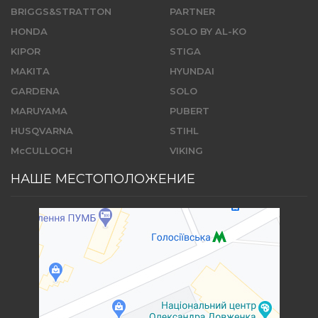
BRIGGS&STRATTON
PARTNER
HONDA
SOLO BY AL-KO
KIPOR
STIGA
MAKITA
HYUNDAI
GARDENA
SOLO
MARUYAMA
PUBERT
HUSQVARNA
STIHL
McCULLOCH
VIKING
НАШЕ МЕСТОПОЛОЖЕНИЕ