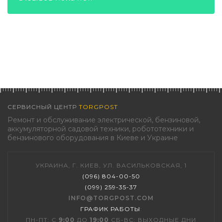
СЕРВИСНЫЙ ЦЕНТР
TORGPOST
Ремонт и обслуживание электрической, бензиновой,
аккумуляторной садовой техники, робототехники и
бензинового оборудования в Киеве и Украине
УКРАИНА, Г. КИЕВ, УЛ. ВАСИЛЬКОВСКАЯ, 1
(096) 804-00-50
(099) 259-35-37
INFO@TORGPOST.COM
ГРАФИК РАБОТЫ
:
ПН-ПТ: С
9:00
ДО
19:00
СБ-ВС: ВЫХОДНЫЕ ДНИ