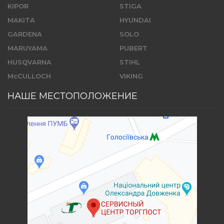
KIPOR
STIGA
MAKITA
HYUNDAI
GARDENA
SOLO
MARUYAMA
PUBERT
HUSQVARNA
STIHL
McCULLOCH
VIKING
НАШЕ МЕСТОПОЛОЖЕНИЕ