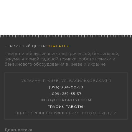
СЕРВИСНЫЙ ЦЕНТР
TORGPOST
Ремонт и обслуживание электрической, бензиновой,
аккумуляторной садовой техники, робототехники и
бензинового оборудования в Киеве и Украине
УКРАИНА, Г. КИЕВ, УЛ. ВАСИЛЬКОВСКАЯ, 1
(096) 804-00-50
(099) 259-35-37
INFO@TORGPOST.COM
ГРАФИК РАБОТЫ
:
ПН-ПТ: С
9:00
ДО
19:00
СБ-ВС: ВЫХОДНЫЕ ДНИ
Диагностика