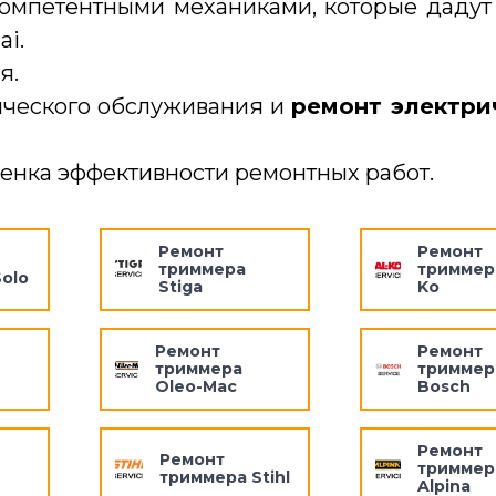
омпетентными механиками, которые дадут
i.
я.
ического обслуживания и
ремонт электри
ценка эффективности ремонтных работ.
Ремонт
Ремонт
триммера
триммера
olo
Stiga
Ko
Ремонт
Ремонт
триммера
триммер
Oleo-Mac
Bosch
Ремонт
Ремонт
триммер
триммера Stihl
Alpina