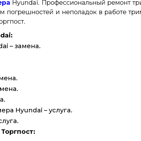
ера
Hyundai.
Профессиональный ремонт т
м погрешностей и неполадок в работе тр
оргпост.
dai:
i – замена.
.
мена.
мена.
а.
ра Hyundai – услуга.
слуга.
Торгпост: