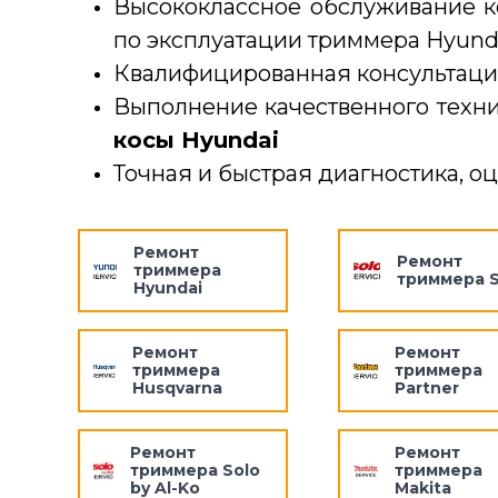
Высококлассное обслуживание к
по эксплуатации триммера Hyunda
Квалифицированная консультаци
Выполнение качественного техн
косы Hyundai
Точная и быстрая диагностика, о
Ремонт
Ремонт
триммера
триммера S
Hyundai
Ремонт
Ремонт
триммера
триммера
Husqvarna
Partner
Ремонт
Ремонт
триммера Solo
триммера
by Al-Ko
Makita