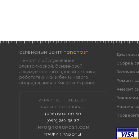
СЕРВИСНЫЙ ЦЕНТР
TORGPOST
Диагност
Ремонт и обслуживание
Сборка с
электрической, бензиновой,
аккумуляторной садовой техники,
Заточка 
робототехники и бензинового
Ремонт с
оборудования в Киеве и Украине
Ремонт с
Вакансии
УКРАИНА, Г. КИЕВ, УЛ.
Наш мага
ВАСИЛЬКОВСКАЯ, 1
(096) 804-00-50
Проверить
(099) 259-35-37
INFO@TORGPOST.COM
ГРАФИК РАБОТЫ
: