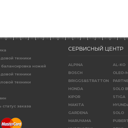
СЕРВИСНЫЙ ЦЕНТР
ика
адовой техники
ALPINA
AL-KO
и балансировка ножей
BOSCH
OLEO-
адовой техники
BRIGGS&STRATTON
PARTN
иловой техники
HONDA
SOLO B
KIPOR
STIGA
зин
MAKITA
HYUND
 статус заказа
GARDENA
SOLO
MARUYAMA
PUBER