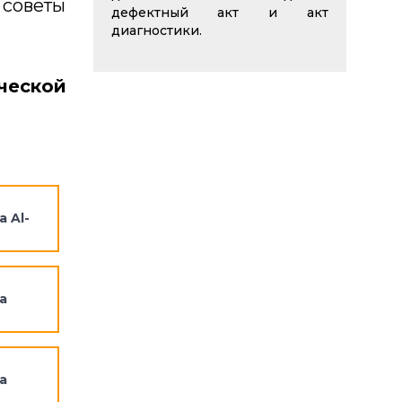
 советы
дефектный акт и акт
диагностики.
ческой
 Al-
а
а