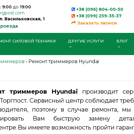
с
9:00
до
19:00
+38 (096) 804-00-50
orgpost.com
+38 (099) 259-35-37
ул. Васильковская, 1
Заказать звонок
проезда
МОНТ СИЛОВОЙ ТЕХНИКИ
ДРУГИЕ УСЛУГИ
БЛОГ
риммеров
›
Ремонт триммеров Hyundai
нт триммеров Hyundai
производит сер
 Торгпост. Сервисный центр соблюдает тре
водителя, поэтому в случае ремонта, м
нтировать Вам быструю замену дет
ентре Вы имеете возможность пройти гара