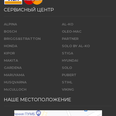
СЕРВИСНЫЙ ЦЕНТР
ALPINA
AL-KO
BOSCH
OLEO-MAC
BRIGGS&STRATTON
PARTNER
HONDA
SOLO BY AL-KO
KIPOR
STIGA
MAKITA
HYUNDAI
GARDENA
SOLO
MARUYAMA
PUBERT
HUSQVARNA
STIHL
McCULLOCH
VIKING
НАШЕ МЕСТОПОЛОЖЕНИЕ