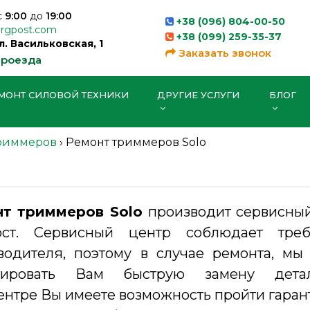
с
9:00
до
19:00
+38 (096) 804-00-50
orgpost.com
+38 (099) 259-35-37
ул. Васильковская, 1
Заказать звонок
проезда
МОНТ СИЛОВОЙ ТЕХНИКИ
ДРУГИЕ УСЛУГИ
БЛОГ
риммеров
›
Ремонт триммеров Solo
нт триммеров Solo
производит сервисны
ост. Сервисный центр соблюдает треб
водителя, поэтому в случае ремонта, м
нтировать Вам быструю замену дет
ентре Вы имеете возможность пройти гара