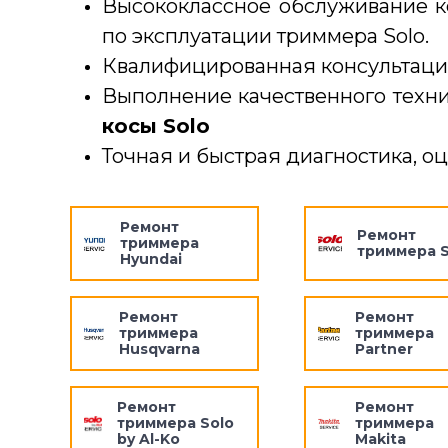
Высококлассное обслуживание к
по эксплуатации триммера Solo.
Квалифицированная консультаци
Выполнение качественного техн
косы Solo
Точная и быстрая диагностика, о
Ремонт
Ремонт
триммера
триммера S
Hyundai
Ремонт
Ремонт
триммера
триммера
Husqvarna
Partner
Ремонт
Ремонт
триммера Solo
триммера
by Al-Ko
Makita