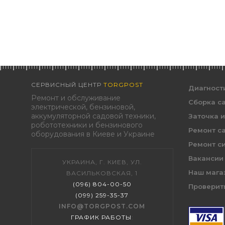
СЕРВИСНЫЙ ЦЕНТР
TORGPOST
Диагност
Ремонт и обслуживание
Сборка с
электрической, бензиновой,
аккумуляторной садовой техники,
Заточка 
робототехники и бензинового
Ремонт с
оборудования в Киеве и Украине
Ремонт с
Вакансии
УКРАИНА, Г. КИЕВ, УЛ.
Наш мага
ВАСИЛЬКОВСКАЯ, 1
(096) 804-00-50
Проверить
(099) 259-35-37
INFO@TORGPOST.COM
ГРАФИК РАБОТЫ
: