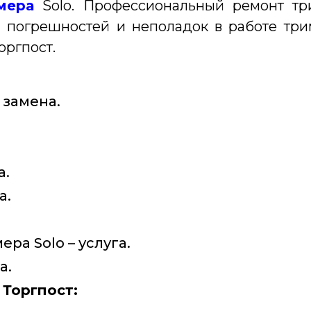
мера
Solo.
Профессиональный ремонт тр
 погрешностей и неполадок в работе тр
оргпост.
 замена.
а.
а.
а Solo – услуга.
а.
Торгпост: