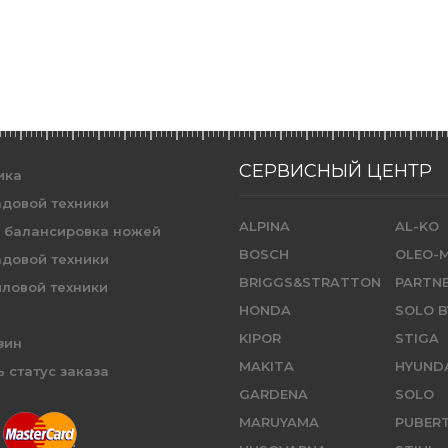
СЕРВИСНЫЙ ЦЕНТР
ика
адовой техники
ALPINA
AL-KO
и балансировка ножей
BOSCH
OLEO-
адовой техники
BRIGGS&STRATTON
PARTN
иловой техники
HONDA
SOLO B
KIPOR
STIGA
зин
MAKITA
HYUND
 статус заказа
GARDENA
SOLO
MARUYAMA
PUBER