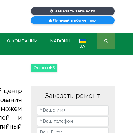
Заказать запчасти
Личный кабинет
new
О КОМПАНИИ
МАГАЗИН
UA
Отзывы
5
й центр
Заказать ремонт
ования
ы можем
алей и
нтийный