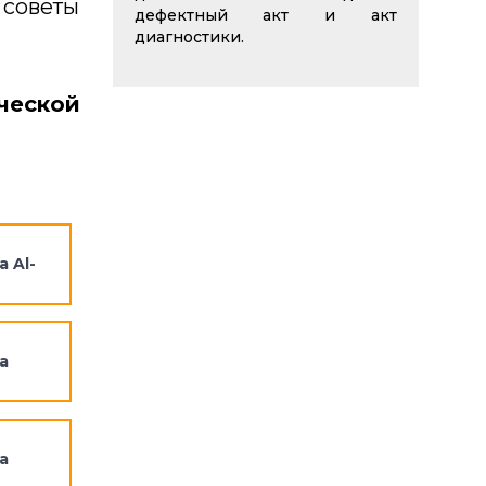
 советы
дефектный акт и акт
диагностики.
ческой
 Al-
а
а