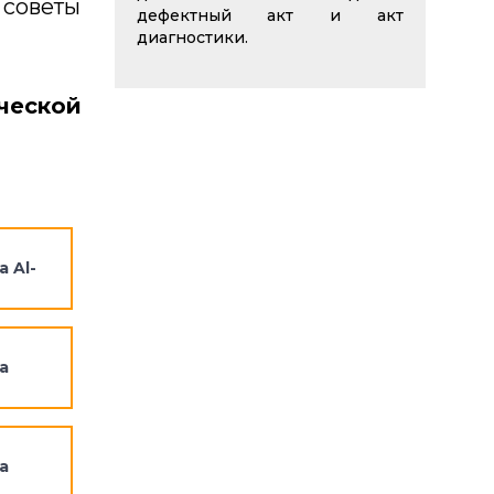
 советы
дефектный акт и акт
диагностики.
ческой
 Al-
а
а