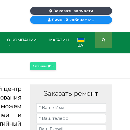
Заказать запчасти
Личный кабинет
new
О КОМПАНИИ
МАГАЗИН
UA
Отзывы
5
й центр
Заказать ремонт
ования
ы можем
алей и
нтийный