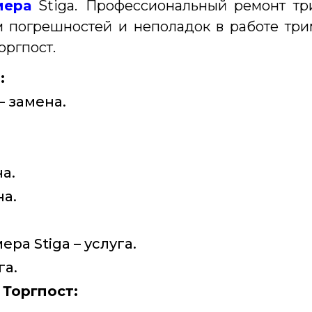
мера
Stiga.
Профессиональный ремонт тр
м погрешностей и неполадок в работе тр
оргпост.
:
– замена.
а.
на.
а Stiga – услуга.
га.
Торгпост: