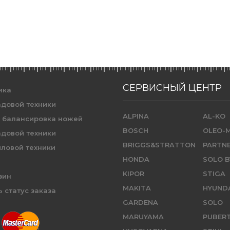
СЕРВИСНЫЙ ЦЕНТР
ика
адовой техники
ALPINA
AL-KO
и балансировка ножей
BOSCH
OLEO-
адовой техники
BRIGGS&STRATTON
PARTN
иловой техники
HONDA
SOLO B
KIPOR
STIGA
зин
MAKITA
HYUND
 статус заказа
GARDENA
SOLO
MARUYAMA
PUBER