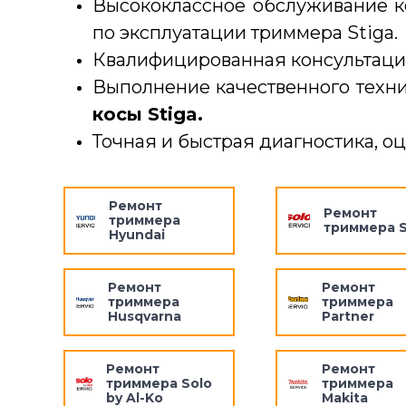
Высококлассное обслуживание к
по эксплуатации триммера Stiga.
Квалифицированная консультаци
Выполнение качественного техн
косы Stiga.
Точная и быстрая диагностика, о
Ремонт
Ремонт
триммера
триммера S
Hyundai
Ремонт
Ремонт
триммера
триммера
Husqvarna
Partner
Ремонт
Ремонт
триммера Solo
триммера
by Al-Ko
Makita