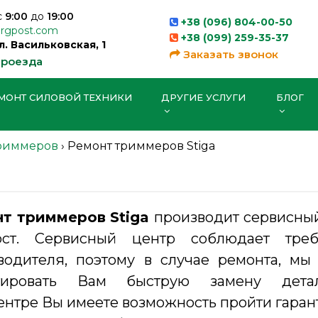
с
9:00
до
19:00
+38 (096) 804-00-50
orgpost.com
+38 (099) 259-35-37
ул. Васильковская, 1
Заказать звонок
проезда
МОНТ СИЛОВОЙ ТЕХНИКИ
ДРУГИЕ УСЛУГИ
БЛОГ
риммеров
›
Ремонт триммеров Stiga
т триммеров Stiga
производит сервисны
ост. Сервисный центр соблюдает треб
водителя, поэтому в случае ремонта, м
нтировать Вам быструю замену дет
ентре Вы имеете возможность пройти гара