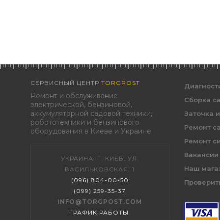
СЕРВИСНЫЙ ЦЕНТР
TORGPOST
Диагност
Ремонт и обслуживание
Сборка с
электрической, бензиновой,
аккумуляторной садовой техники,
Заточка 
робототехники и бензинового
Ремонт с
оборудования в Киеве и Украине
Ремонт с
Вакансии
УКРАИНА, Г. КИЕВ, УЛ.
Наш мага
ВАСИЛЬКОВСКАЯ, 1
(096) 804-00-50
Проверить
(099) 259-35-37
INFO@TORGPOST.COM
ГРАФИК РАБОТЫ
: