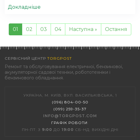
Докладніше
01
02
03
04
Наступна »
Остання
СЕРВІСНИЙ ЦЕНТР
TORGPOST
Ремонт та обслуговування електричної, бензинової,
акумуляторної садової техніки, робототехніки і
бензинового обладнання.
УКРАЇНА, М. КИЇВ, ВУЛ. ВАСИЛЬКІВСЬКА, 1
(096) 804-00-50
(099) 259-35-37
INFO@TORGPOST.COM
ГРАФІК РОБОТИ
:
ПН-ПТ: З
9:00
ДО
19:00
СБ-НД: ВИХІДНІ ДНІ