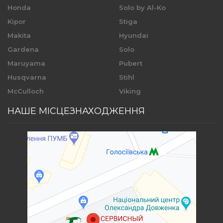
Honda
Solo by Al-Ko
Kipor
Stiga
Makita
Hyundai
Gardena
Solo
Maruyama
Pubert
Husqvarna
Stihl
McCulloch
Viking
НАШЕ МІСЦЕЗНАХОДЖЕННЯ