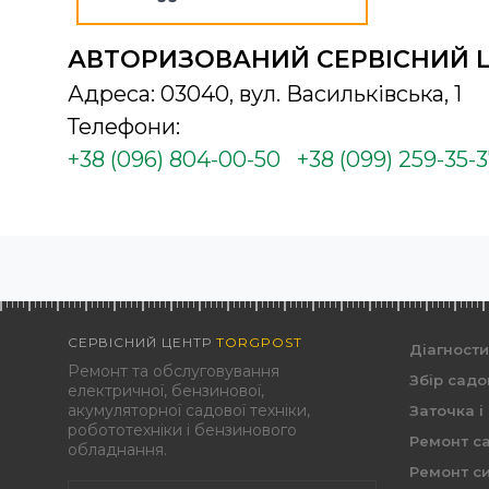
АВТОРИЗОВАНИЙ СЕРВІСНИЙ 
Адреса: 03040, вул. Васильківська, 1
Телефони:
+38 (096) 804-00-50
+38 (099) 259-35-
СЕРВІСНИЙ ЦЕНТР
TORGPOST
Діагност
Ремонт та обслуговування
Збір садо
електричної, бензинової,
акумуляторної садової техніки,
Заточка і
робототехніки і бензинового
Ремонт са
обладнання.
Ремонт си