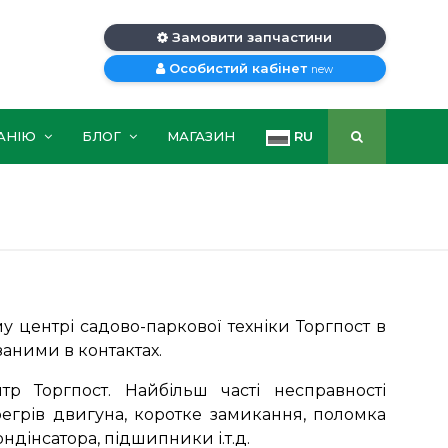
Замовити запчастини
Особистий кабінет
new
АНІЮ
БЛОГ
МАГАЗИН
RU
 центрі садово-паркової техніки Торгпост в
заними в контактах.
р Торгпост. Найбільш часті несправності
егрів двигуна, коротке замикання, поломка
дінсатора, підшипники і.т.д.