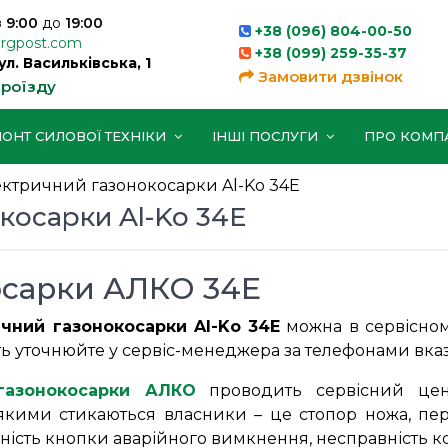
з
9:00
до
19:00
+38 (096) 804-00-50
orgpost.com
+38 (099) 259-35-37
вул. Васильківська, 1
Замовити дзвінок
проїзду
ОНТ СИЛОВОЇ ТЕХНІКИ
ІНШІ ПОСЛУГИ
ПРО КОМП
ктричний газонокосарки Al-Ko 34E
косарки Al-Ko 34E
осарки АЛКО 34Е
чний газонокосарки Al-Ko 34E
можна в сервісному
ність уточнюйте у сервіс-менеджера за телефонами вка
газонокосарки АЛКО
проводить сервісний цент
якими стикаються власники – це стопор ножа, пер
ість кнопки аварійного вимкнення, несправність кон