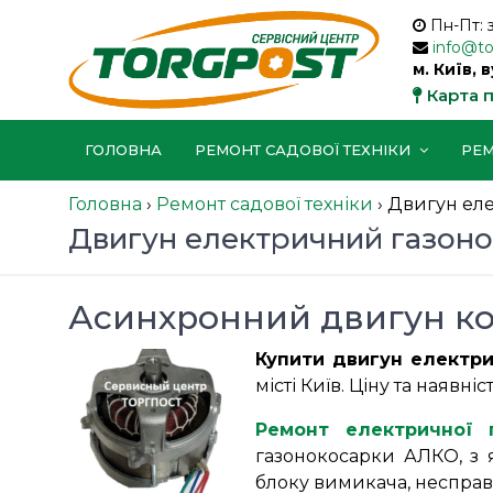
Пн-Пт: 
info@t
м. Київ, 
Карта 
ГОЛОВНА
РЕМОНТ САДОВОЇ ТЕХНІКИ
РЕМ
Головна
›
Ремонт садової техніки
›
Двигун еле
Двигун електричний газоно
Асинхронний двигун к
Купити двигун електри
місті Київ. Ціну та наяв
Ремонт електричної 
газонокосарки АЛКО, з 
блоку вимикача, несправн