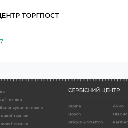
ЦЕНТР ТОРГПОСТ
37
СЕРВІСНИЙ ЦЕНТР
ика
вої техніки
Alpina
Al-Ko
 балансування ножів
Bosch
Oleo-M
дової техніки
Briggs & Stratton
Partne
лової техніки